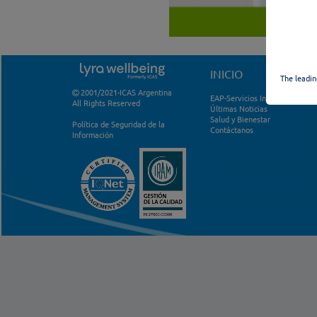
INICIO
The leadin
2001/2021-ICAS Argentina
EAP-Servicios Internacionales
All Rights Reserv
e
d
Últimas Noticias
Salud y Bienestar
Política de Seguridad de la
Contáctanos
Información