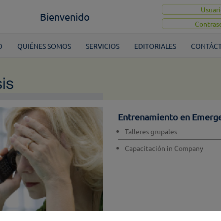
Bienvenido
O
QUIÉNES SOMOS
SERVICIOS
EDITORIALES
CONTÁC
is
Entrenamiento en Emerge
Talleres grupales
Capacitación in Company