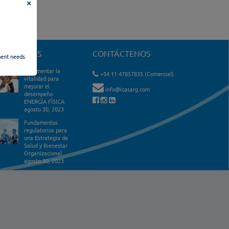
×
DITORIALES
CONTÁCTENOS
ment needs.
Incrementar la
+54 11 47857835 (Comercial)
vitalidad para
mejorar el
info@icasarg.com
desempeño.
ENERGÍA FÍSICA
agosto 30, 2023
Fundamentos
regulatorios para
una Estrategia de
Salud y Bienestar
Organizacional
agosto 30, 2023